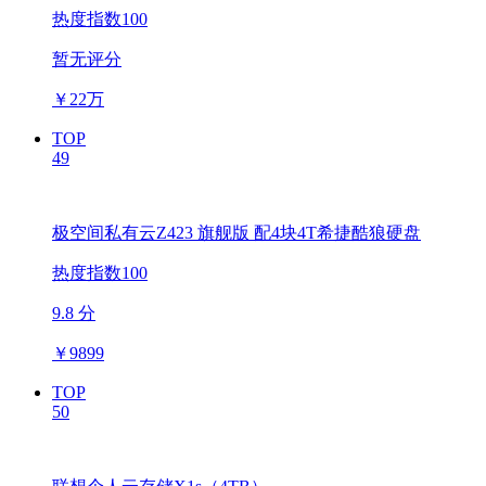
热度指数100
暂无评分
￥
22万
TOP
49
极空间私有云Z423 旗舰版 配4块4T希捷酷狼硬盘
热度指数100
9.8 分
￥
9899
TOP
50