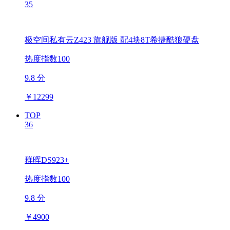
35
极空间私有云Z423 旗舰版 配4块8T希捷酷狼硬盘
热度指数100
9.8 分
￥
12299
TOP
36
群晖DS923+
热度指数100
9.8 分
￥
4900