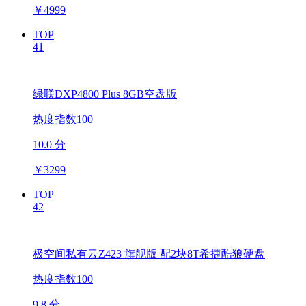
￥
4999
TOP
41
绿联DXP4800 Plus 8GB空盘版
热度指数100
10.0 分
￥
3299
TOP
42
极空间私有云Z423 旗舰版 配2块8T希捷酷狼硬盘
热度指数100
9.8 分