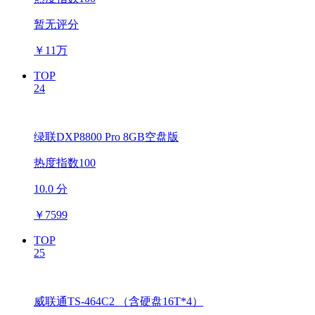
暂无评分
￥
11万
TOP
24
绿联DXP8800 Pro 8GB空盘版
热度指数100
10.0 分
￥
7599
TOP
25
威联通TS-464C2 （含硬盘16T*4）