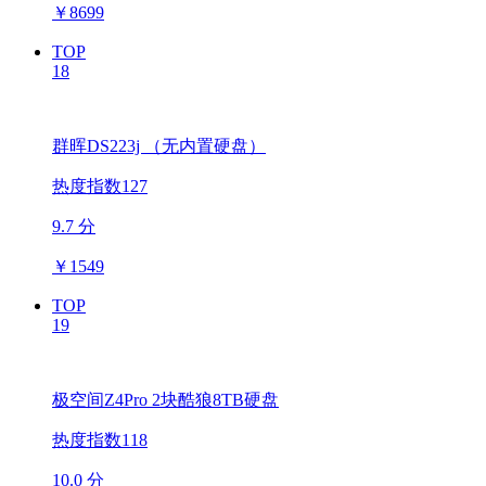
￥
8699
TOP
18
群晖DS223j （无内置硬盘）
热度指数127
9.7 分
￥
1549
TOP
19
极空间Z4Pro 2块酷狼8TB硬盘
热度指数118
10.0 分