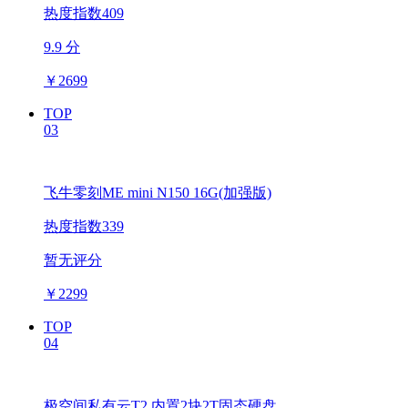
热度指数409
9.9 分
￥
2699
TOP
03
飞牛零刻ME mini N150 16G(加强版)
热度指数339
暂无评分
￥
2299
TOP
04
极空间私有云T2 内置2块2T固态硬盘