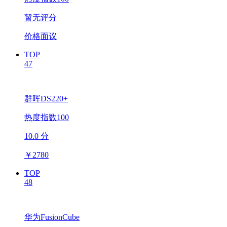
暂无评分
价格面议
TOP
47
群晖DS220+
热度指数100
10.0 分
￥
2780
TOP
48
华为FusionCube