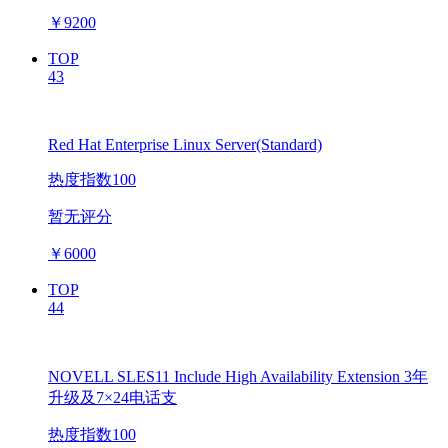
￥
9200
TOP
43
Red Hat Enterprise Linux Server(Standard)
热度指数100
暂无评分
￥
6000
TOP
44
NOVELL SLES11 Include High Availability Extension 3年
升级及7×24电话支
热度指数100