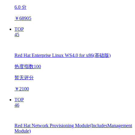
6.0 分
￥
68905
TOP
45
Red Hat Enterprise Linux WS4.0 for x86(基础版)
热度指数100
暂无评分
￥
2100
TOP
46
Red Hat Network Provisioning Module(IncludesManagement
Module)