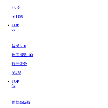
7.0 分
￥
1198
TOP
03
益岗A10
热度指数100
暂无评分
￥
438
TOP
04
优驾高级版