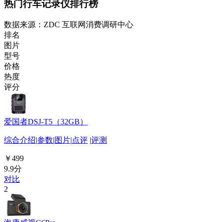
热门行车记录仪排行榜
数据来源：ZDC 互联网消费调研中心
排名
图片
型号
价格
热度
评分
爱国者DSJ-T5（32GB）
综合介绍
|
参数
|
图片
|
点评
|
评测
￥499
9.9分
对比
2