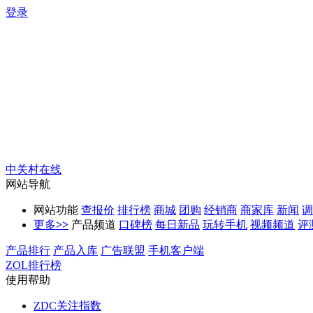
登录
中关村在线
网站导航
网站功能
查报价
排行榜
商城
团购
经销商
商家库
新闻
调
更多
>>
产品频道
口碑榜
每日新品
玩转手机
视频频道
评
产品排行
产品入库
广告联盟
手机客户端
ZOL排行榜
使用帮助
ZDC关注指数