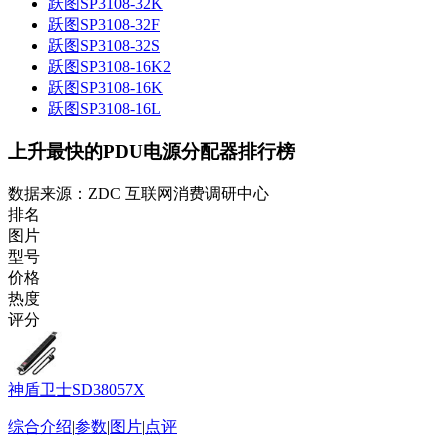
跃图SP3108-32K
跃图SP3108-32F
跃图SP3108-32S
跃图SP3108-16K2
跃图SP3108-16K
跃图SP3108-16L
上升最快的PDU电源分配器排行榜
数据来源：ZDC 互联网消费调研中心
排名
图片
型号
价格
热度
评分
神盾卫士SD38057X
综合介绍
|
参数
|
图片
|
点评