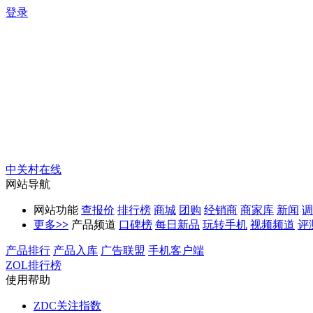
登录
中关村在线
网站导航
网站功能
查报价
排行榜
商城
团购
经销商
商家库
新闻
调
更多
>>
产品频道
口碑榜
每日新品
玩转手机
视频频道
评
产品排行
产品入库
广告联盟
手机客户端
ZOL排行榜
使用帮助
ZDC关注指数