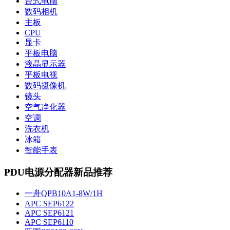
台式电脑
数码相机
主板
CPU
显卡
平板电脑
液晶显示器
平板电视
数码摄像机
镜头
空气净化器
空调
洗衣机
冰箱
智能手表
PDU电源分配器新品推荐
一舟QPB10A1-8W/1H
APC SEP6122
APC SEP6121
APC SEP6110