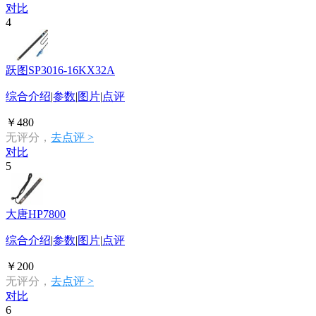
对比
4
跃图SP3016-16KX32A
综合介绍
|
参数
|
图片
|
点评
￥480
无评分，
去点评 >
对比
5
大唐HP7800
综合介绍
|
参数
|
图片
|
点评
￥200
无评分，
去点评 >
对比
6