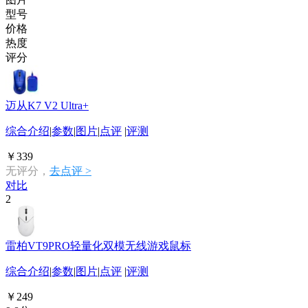
型号
价格
热度
评分
迈从K7 V2 Ultra+
综合介绍
|
参数
|
图片
|
点评
|
评测
￥339
无评分，
去点评 >
对比
2
雷柏VT9PRO轻量化双模无线游戏鼠标
综合介绍
|
参数
|
图片
|
点评
|
评测
￥249