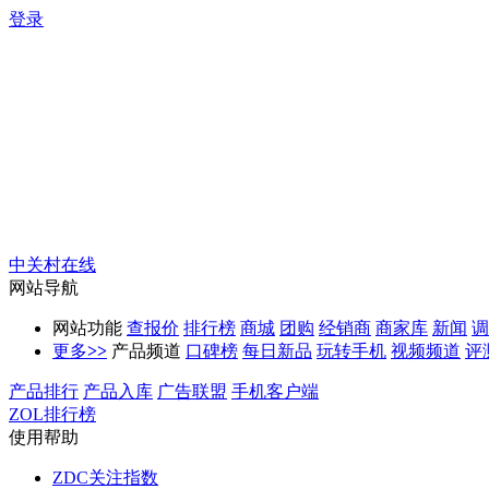
登录
中关村在线
网站导航
网站功能
查报价
排行榜
商城
团购
经销商
商家库
新闻
调
更多
>>
产品频道
口碑榜
每日新品
玩转手机
视频频道
评
产品排行
产品入库
广告联盟
手机客户端
ZOL排行榜
使用帮助
ZDC关注指数