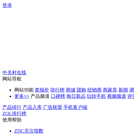
登录
中关村在线
网站导航
网站功能
查报价
排行榜
商城
团购
经销商
商家库
新闻
调
更多
>>
产品频道
口碑榜
每日新品
玩转手机
视频频道
评
产品排行
产品入库
广告联盟
手机客户端
ZOL排行榜
使用帮助
ZDC关注指数