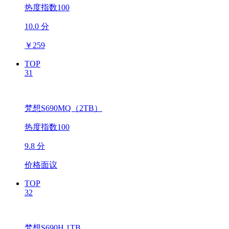
热度指数100
10.0 分
￥
259
TOP
31
梵想S690MQ（2TB）
热度指数100
9.8 分
价格面议
TOP
32
梵想S690H 1TB