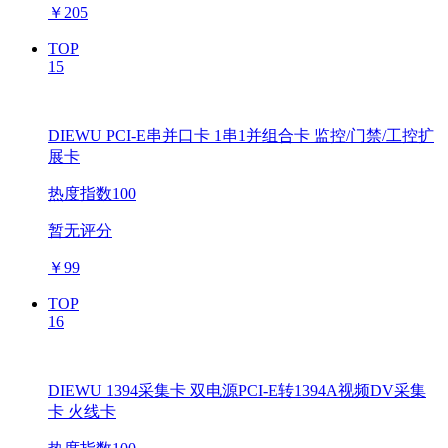
￥
205
TOP
15
DIEWU PCI-E串并口卡 1串1并组合卡 监控/门禁/工控扩
展卡
热度指数100
暂无评分
￥
99
TOP
16
DIEWU 1394采集卡 双电源PCI-E转1394A视频DV采集
卡 火线卡