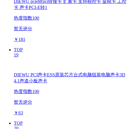
DIEWU pcie转pci转接卡 扩展卡 支持税控卡 金税卡 工控
卡 声卡PCI-E转1
热度指数100
暂无评分
￥
181
TOP
19
DIEWU PCI声卡ESS原装芯片台式电脑组装电脑声卡3D
4.1声道小板声卡
热度指数100
暂无评分
￥
63
TOP
20