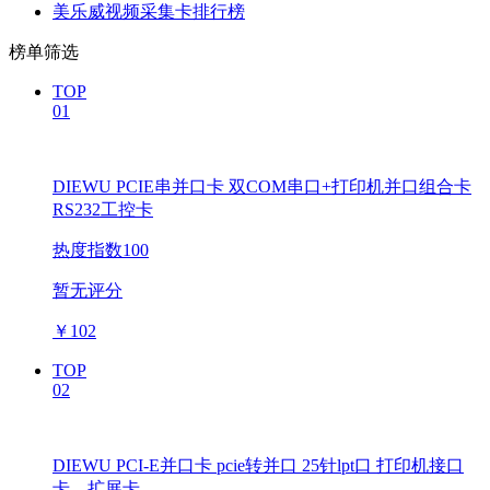
美乐威视频采集卡排行榜
榜单筛选
TOP
01
DIEWU PCIE串并口卡 双COM串口+打印机并口组合卡
RS232工控卡
热度指数100
暂无评分
￥
102
TOP
02
DIEWU PCI-E并口卡 pcie转并口 25针lpt口 打印机接口
卡 扩展卡