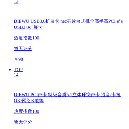
13
DIEWU USB3.0扩展卡 nec芯片台式机全高半高PCI-e转
USB3.0扩展卡
热度指数100
暂无评分
￥
98
TOP
14
DIEWU PCI声卡 特级音质5.1立体环绕声卡 混音/卡拉
OK/网络K歌等
热度指数100
暂无评分