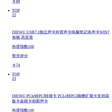
￥
89
TOP
22
DIEWU USB7.1独立声卡外置声卡电脑笔记本声卡WIN7
免驱 高音质
热度指数100
暂无评分
￥
74
TOP
23
DIEWU PCIe转PCI转接卡 PCI-e转PCI插槽扩展卡支持采
集卡金税卡创新声卡
热度指数100