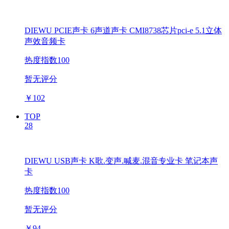
DIEWU PCIE声卡 6声道声卡 CMI8738芯片pci-e 5.1立体
声效音频卡
热度指数100
暂无评分
￥
102
TOP
28
DIEWU USB声卡 K歌.变声.喊麦.混音专业卡 笔记本声
卡
热度指数100
暂无评分
￥
94