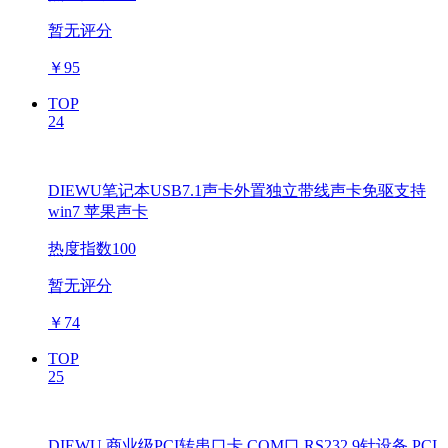
暂无评分
￥
95
TOP
24
DIEWU笔记本USB7.1声卡外置独立带线声卡免驱支持
win7 苹果声卡
热度指数100
暂无评分
￥
74
TOP
25
DIEWU 商业级PCI转串口卡 COM口 RS232 9针设备 PCI