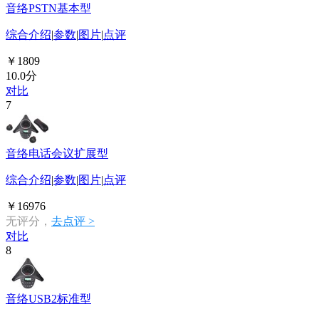
音络PSTN基本型
综合介绍
|
参数
|
图片
|
点评
￥1809
10.0分
对比
7
音络电话会议扩展型
综合介绍
|
参数
|
图片
|
点评
￥16976
无评分，
去点评 >
对比
8
音络USB2标准型