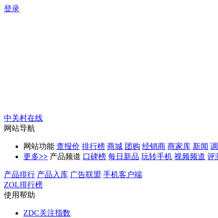
登录
中关村在线
网站导航
网站功能
查报价
排行榜
商城
团购
经销商
商家库
新闻
调
更多
>>
产品频道
口碑榜
每日新品
玩转手机
视频频道
评
产品排行
产品入库
广告联盟
手机客户端
ZOL排行榜
使用帮助
ZDC关注指数