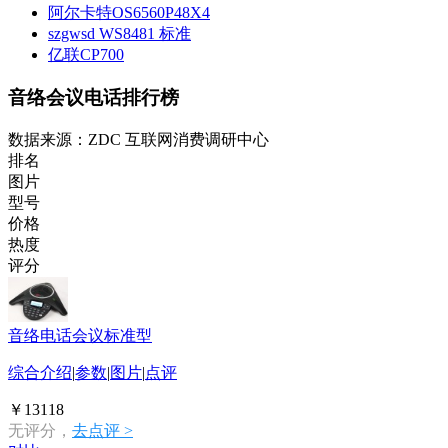
阿尔卡特OS6560P48X4
szgwsd WS8481 标准
亿联CP700
音络会议电话排行榜
数据来源：ZDC 互联网消费调研中心
排名
图片
型号
价格
热度
评分
音络电话会议标准型
综合介绍
|
参数
|
图片
|
点评
￥13118
无评分，
去点评 >