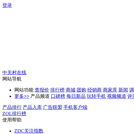
登录
中关村在线
网站导航
网站功能
查报价
排行榜
商城
团购
经销商
商家库
新闻
调
更多
>>
产品频道
口碑榜
每日新品
玩转手机
视频频道
评
产品排行
产品入库
广告联盟
手机客户端
ZOL排行榜
使用帮助
ZDC关注指数