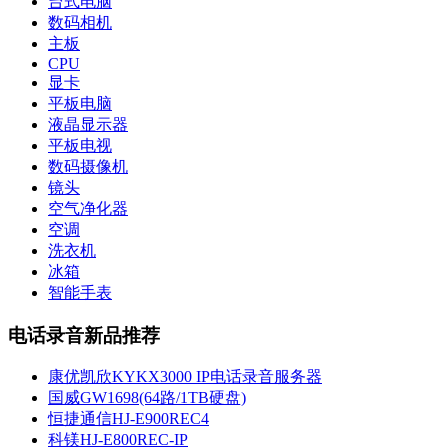
台式电脑
数码相机
主板
CPU
显卡
平板电脑
液晶显示器
平板电视
数码摄像机
镜头
空气净化器
空调
洗衣机
冰箱
智能手表
电话录音新品推荐
康优凯欣KYKX3000 IP电话录音服务器
国威GW1698(64路/1TB硬盘)
恒捷通信HJ-E900REC4
科镁HJ-E800REC-IP